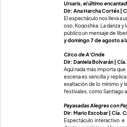
Ursaris, el último encanta
Dir: Ana Harcha Cortés |
C
El espectáculo nos lleva a u
oso, Koqoshka. La danza y l
público un mensaje de libert
y domingo 7 de agosto a las
Circo de A’Onde
Dir: Daniela Bolvarán |
Cía
Aquí nada más importa que l
escena es sencilla y replica
exaltación de lo mínimo y 
festivales, como Santiago a
Payasadas Alegres con Pa
Dir: Mario Escobar |
Cía. C
Espectáculo interactivo e