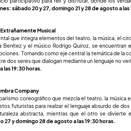
io participativo para reír y disfrutar, donde los verd
nes: sábado 20 y 27, domingo 21 y 28 de agosto a las 
a. Extrañamente Musical
al que integra elementos del teatro, la música, el circ
ra Benítez y el músico Rodrigo Quiroz, se encuentran 
ociones. Tomando como eje central la temática de la 
tre dos seres que dialogan mediante un lenguaje no ver
a las 19:30 horas.
Sombra Company
arismo coreográfico que mezcla el teatro, la música e
etos futuristas para realzar el lenguaje absurdo de do
turaleza abstracta, mientras que el otro se divierte
 27 y domingo 28 de agosto a las 19:30 horas.