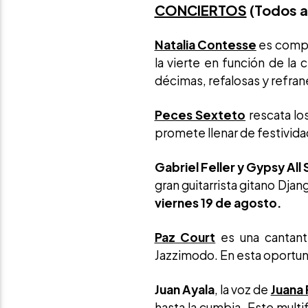
CONCIERTOS
(Todos a
Natalia Contesse
es compos
la vierte en función de la
décimas, refalosas y refran
Peces Sexteto
rescata los
promete llenar de festividad
Gabriel Feller y Gypsy All 
gran guitarrista gitano Dja
viernes 19 de agosto.
Paz Court
es una cantant
Jazzimodo. En esta oportuni
Juan Ayala
, la voz de
Juana
hasta la cumbia. Este multif