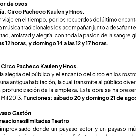
dor de osos
ía. Circo Pacheco Kaulen y Hnos.
n viaje en el tiempo, por los recuerdos del último encant
a música tradicionales los acompañan junto a desafiant
ad, amistad y alegría, con toda la pasión de la sangre g
 12 horas, y domingo 14 a las 12 y 17 horas.
. Circo Pacheco Kaulen y Hnos.
a alegría del público y el encanto del circo en los rostr
 una antigua habitación, la cual transmite al público dive
la profundización de la simpleza. Esta obra se ha prese
 Mil 2013.
Funciones: sábado 20 y domingo 21 de agost
yaso Gastón
reacionesilimitadas Teatro
 improvisado donde un payaso actor y un payaso mús