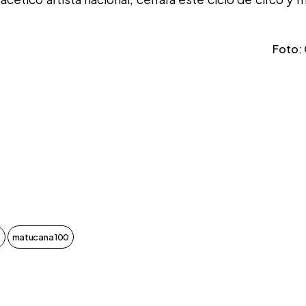
Foto: 
.
matucana 100