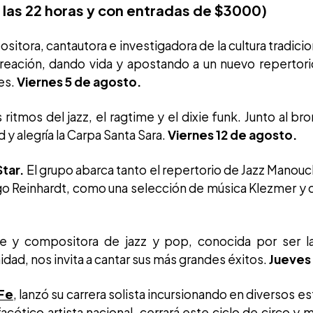
 las 22 horas y con entradas de $3000)
itora, cantautora e investigadora de la cultura tradicio
 creación, dando vida y apostando a un nuevo repertori
es.
Viernes 5 de agosto.
 ritmos del jazz, el ragtime y el dixie funk. Junto al br
 y alegría la Carpa Santa Sara.
Viernes 12 de agosto.
Star.
El grupo abarca tanto el repertorio de Jazz Manouche
ngo Reinhardt, como una selección de música Klezmer y 
e y compositora de jazz y pop, conocida por ser la
dad, nos invita a cantar sus más grandes éxitos.
Jueves
 Fe
, lanzó su carrera solista incursionando en diversos es
acético artista nacional, cerrará este ciclo de circo y mú