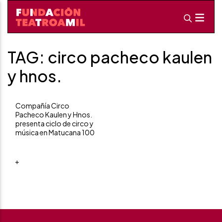
TAG: circo pacheco kaulen
y hnos.
Compañía Circo
Pacheco Kaulen y Hnos.
presenta ciclo de circo y
música en Matucana 100
+