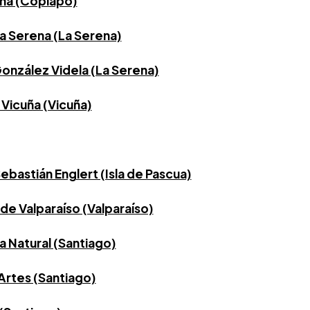
ma (Copiapó)
 Serena (La Serena)
onzález Videla (La Serena)
 Vicuña (Vicuña)
bastián Englert (Isla de Pascua)
de Valparaíso (Valparaíso)
a Natural (Santiago)
Artes (Santiago)