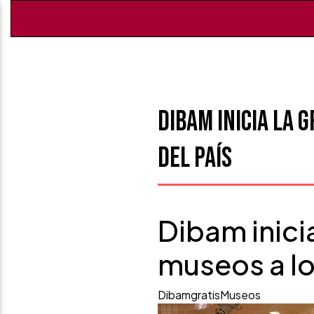
Dibam inicia la 
del país
Dibam inici
museos a lo
Dibam
gratis
Museos