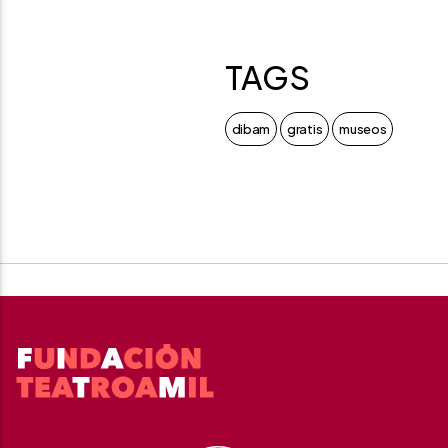
TAGS
dibam
gratis
museos