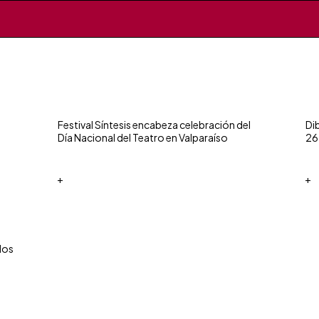
Festival Síntesis encabeza celebración del
Di
Día Nacional del Teatro en Valparaíso
26
+
+
los