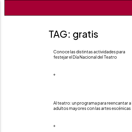
TAG: gratis
Conoce las distintas actividades para
festejar el Día Nacional del Teatro
+
Al teatro: un programa para reencantar a 
adultos mayores con las artes escénicas
+