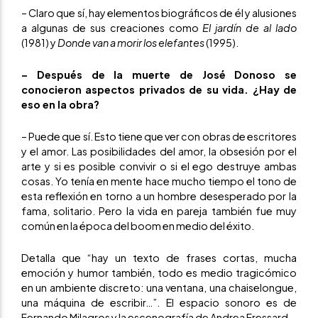
– Claro que sí, hay elementos biográficos de él y alusiones
a algunas de sus creaciones como
El jardín de al lado
(1981) y
Donde van a morir los elefantes
(1995).
– Después de la muerte de José Donoso se
conocieron aspectos privados de su vida. ¿Hay de
eso en la obra?
– Puede que sí. Esto tiene que ver con obras de escritores
y el amor. Las posibilidades del amor, la obsesión por el
arte y si es posible convivir o si el ego destruye ambas
cosas. Yo tenía en mente hace mucho tiempo el tono de
esta reflexión en torno a un hombre desesperado por la
fama, solitario. Pero la vida en pareja también fue muy
común en la época del boom en medio del éxito.
Detalla que “hay un texto de frases cortas, mucha
emoción y humor también, todo es medio tragicómico
en un ambiente discreto: una ventana, una chaiselongue,
una máquina de escribir…”. El espacio sonoro es de
Fernando Milagros y la escenografía de Andrea Fressard.