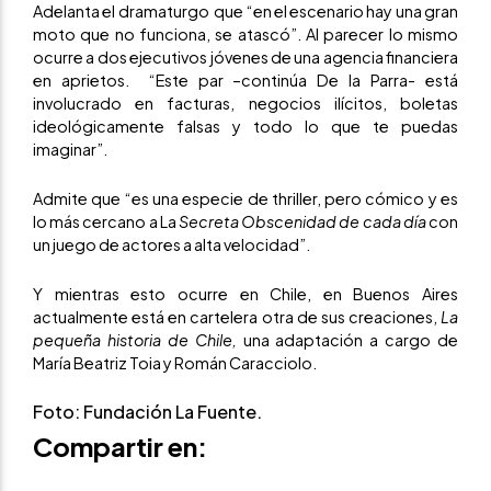
Adelanta el dramaturgo que “en el escenario hay una gran
moto que no funciona, se atascó”. Al parecer lo mismo
ocurre a dos ejecutivos jóvenes de una agencia financiera
en aprietos. “Este par –continúa De la Parra- está
involucrado en facturas, negocios ilícitos, boletas
ideológicamente falsas y todo lo que te puedas
imaginar”.
Admite que “es una especie de thriller, pero cómico y es
lo más cercano a La
Secreta Obscenidad de cada día
con
un juego de actores a alta velocidad”.
Y mientras esto ocurre en Chile, en Buenos Aires
actualmente está en cartelera otra de sus creaciones,
La
pequeña historia de Chile,
una adaptación a cargo de
María Beatriz Toia y Román Caracciolo.
Foto:
Fundación La Fuente
.
Compartir en: