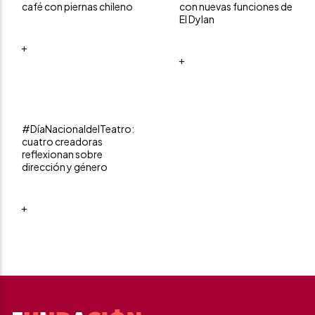
café con piernas chileno
con nuevas funciones de
El Dylan
+
+
#DíaNacionaldelTeatro:
cuatro creadoras
reflexionan sobre
dirección y género
+