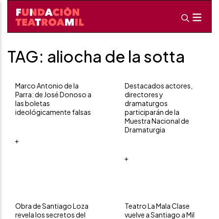
TAG: aliocha de la sotta
Marco Antonio de la
Destacados actores,
Parra: de José Donoso a
directores y
las boletas
dramaturgos
ideológicamente falsas
participarán de la
Muestra Nacional de
Dramaturgia
+
+
Obra de Santiago Loza
Teatro La Mala Clase
revela los secretos del
vuelve a Santiago a Mil