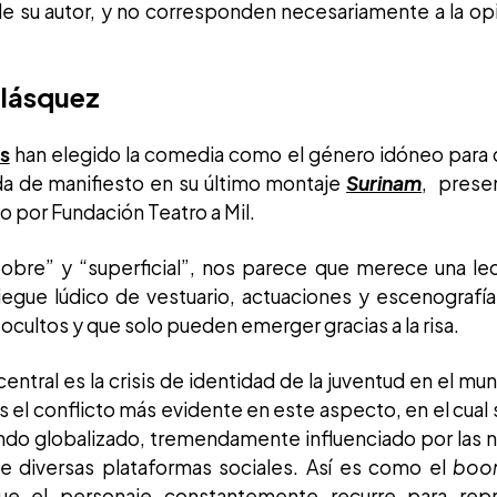
de su autor, y no corresponden necesariamente a la op
elásquez
s
han elegido la comedia como el género idóneo para de
da de manifiesto en su último montaje
Surinam
, prese
 por Fundación Teatro a Mil.
pobre” y “superficial”, nos parece que merece una lec
iegue lúdico de vestuario, actuaciones y escenografí
ultos y que solo pueden emerger gracias a la risa.
entral es la crisis de identidad de la juventud en el mun
 el conflicto más evidente en este aspecto, en el cual 
do globalizado, tremendamente influenciado por las n
de diversas plataformas sociales. Así es como el
bo
que el personaje constantemente recurre para repr