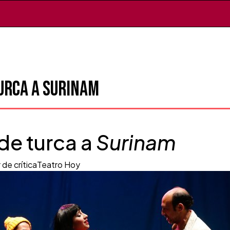
urca a Surinam
 de turca a
Surinam
r de crítica
Teatro Hoy