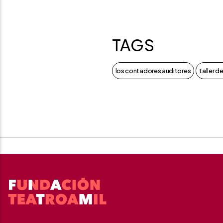
TAGS
los contadores auditores
taller de