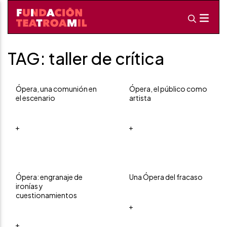
TAG: taller de crítica
Ópera, una comunión en
Ópera, el público como
el escenario
artista
+
+
Ópera: engranaje de
Una Ópera del fracaso
ironías y
cuestionamientos
+
+