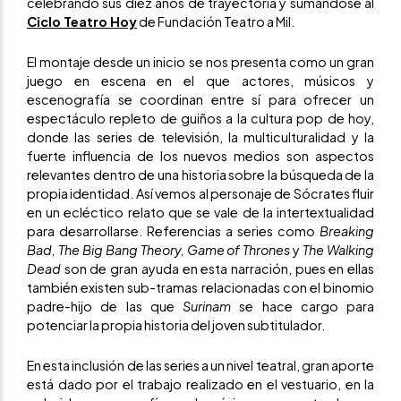
celebrando sus diez años de trayectoria y sumándose al
Ciclo Teatro Hoy
de Fundación Teatro a Mil.
El montaje desde un inicio se nos presenta como un gran
juego en escena en el que actores, músicos y
escenografía se coordinan entre sí para ofrecer un
espectáculo repleto de guiños a la cultura pop de hoy,
donde las series de televisión, la multiculturalidad y la
fuerte influencia de los nuevos medios son aspectos
relevantes dentro de una historia sobre la búsqueda de la
propia identidad. Así vemos al personaje de Sócrates fluir
en un ecléctico relato que se vale de la intertextualidad
para desarrollarse. Referencias a series como
Breaking
Bad, The Big Bang Theory, Game of Thrones
y
The Walking
Dead
son de gran ayuda en esta narración, pues en ellas
también existen sub-tramas relacionadas con el binomio
padre-hijo de las que
Surinam
se hace cargo para
potenciar la propia historia del joven subtitulador.
En esta inclusión de las series a un nivel teatral, gran aporte
está dado por el trabajo realizado en el vestuario, en la