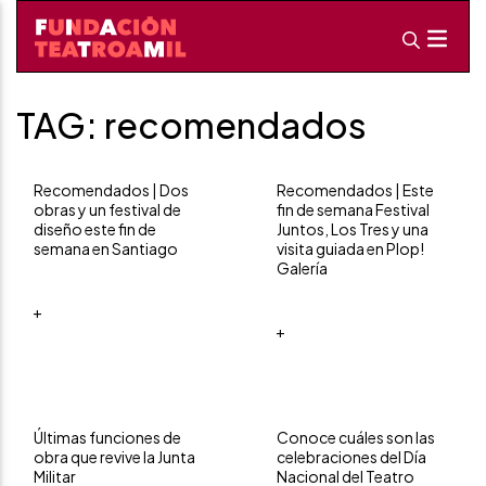
TAG: recomendados
Recomendados | Dos
Recomendados | Este
obras y un festival de
fin de semana Festival
diseño este fin de
Juntos, Los Tres y una
semana en Santiago
visita guiada en Plop!
Galería
+
+
Últimas funciones de
Conoce cuáles son las
obra que revive la Junta
celebraciones del Día
Militar
Nacional del Teatro