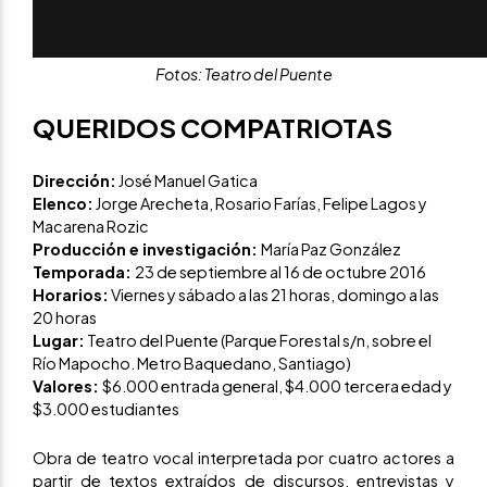
Fotos: Teatro del Puente
QUERIDOS COMPATRIOTAS
Dirección:
José Manuel Gatica
Elenco:
Jorge Arecheta, Rosario Farías, Felipe Lagos y
Macarena Rozic
Producción e investigación:
María Paz González
Temporada:
23 de septiembre al 16 de octubre 2016
Horarios:
Viernes y sábado a las 21 horas, domingo a las
20 horas
Lugar:
Teatro del Puente (Parque Forestal s/n, sobre el
Río Mapocho. Metro Baquedano, Santiago)
Valores:
$6.000 entrada general, $4.000 tercera edad y
$3.000 estudiantes
Obra de teatro vocal interpretada por cuatro actores a
partir de textos extraídos de discursos, entrevistas y