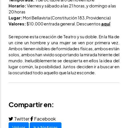
Horario:
Viernes y sábado a las 21 horas, y domingo a las
20 horas
Lugar:
Mori Bellavista (Constitución 183, Providencia)
Valores:
$10.000 entrada general. Descuentos
aquí
Se repone esta creación de Teatro y su doble. En la fila de
un cine un hombre y una mujer se ven por primera vez.
Ambos tienen visibles deformidades físicas, ambos están
solos, ambos han vivido soportando la mirada hiriente del
mundo. Ineludiblemente se despierta en ellos la idea del
lugar común, la posibilidad. Juntos deciden ir a buscar en
la oscuridad todo aquello que la luz esconde.
Compartir en:
Twitter
Facebook
Volver
Ir a Noticias