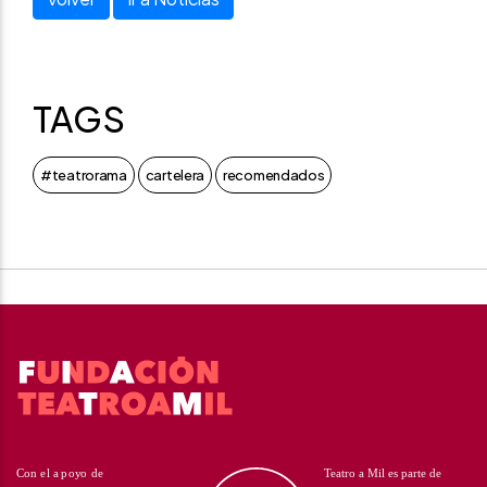
TAGS
#teatrorama
cartelera
recomendados