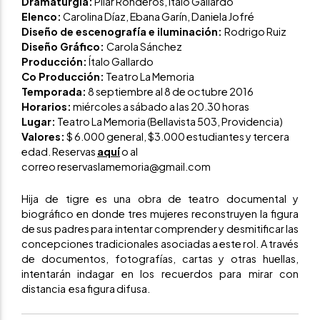
Dramaturgia:
Pilar Ronderos, Ítalo Gallardo
Elenco:
Carolina Díaz, Ebana Garín, Daniela Jofré
Diseño de escenografía e iluminación:
Rodrigo Ruiz
Diseño Gráfico:
Carola Sánchez
Producción:
Ítalo Gallardo
Co Producción:
Teatro La Memoria
Temporada:
8 septiembre al 8 de octubre 2016
Horarios:
miércoles a sábado a las 20.30 horas
Lugar:
Teatro La Memoria (Bellavista 503, Providencia)
Valores:
$ 6.000 general, $3.000 estudiantes y tercera
edad. Reservas
aquí
o al
correo reservaslamemoria@gmail.com
Hija de tigre es una obra de teatro documental y
biográfico en donde tres mujeres reconstruyen la figura
de sus padres para intentar comprender y desmitificar las
concepciones tradicionales asociadas a este rol. A través
de documentos, fotografías, cartas y otras huellas,
intentarán indagar en los recuerdos para mirar con
distancia esa figura difusa.