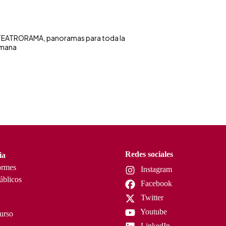
EATRORAMA, panoramas para toda la
mana
Redes sociales
ia
ormes
Instagram
úblicos
Facebook
Twitter
Youtube
curso
LinkedIn