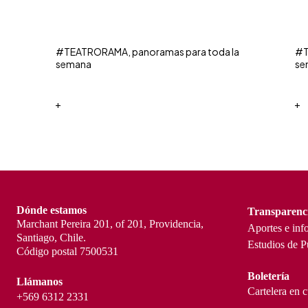
#TEATRORAMA, panoramas para toda la
#T
semana
se
+
+
Dónde estamos
Transparenc
Marchant Pereira 201, of 201, Providencia,
Aportes e inf
Santiago, Chile.
Estudios de P
Código postal 7500531
Boletería
Llámanos
Cartelera en 
+569 6312 2331