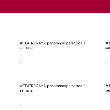
a
#TEATRORAMA: panoramas para toda la
#T
semana
se
+
+
#TEATRORAMA, panoramas para toda la
#T
semana
se
+
+