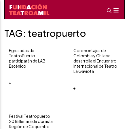
TAG: teatropuerto
Egresadas de
Con montajes de
TeatroPuerto
Colombia y Chile se
participarán de LAB
desarrolla el Encuentro
Escénico
Internacional de Teatro
La Gaviota
+
+
Festival Teatropuerto
2018 llenará de obras la
Región de Coquimbo