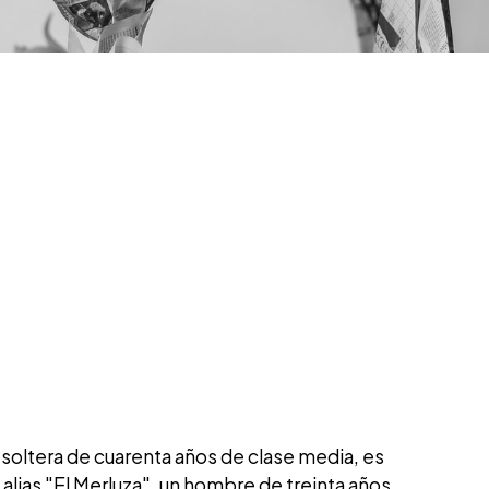
 soltera de cuarenta años de clase media, es
alias "El Merluza", un hombre de treinta años