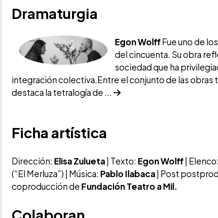
Dramaturgia
Egon Wolff
Fue uno de los
del cincuenta. Su obra ref
sociedad que ha privilegia
integración colectiva.Entre el conjunto de las obras 
destaca la tetralogía de ...
Ficha artística
Dirección:
Elisa Zulueta
| Texto:
Egon Wolff
| Elenco
(“El Merluza”) | Música:
Pablo Ilabaca
| Post postpro
coproducción de
Fundación Teatro a Mil.
Colaboran