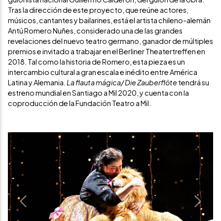
Tras la dirección de este proyecto, que reúne actores,
músicos, cantantes y bailarines, está el artista chileno-alemán
Antú Romero Nuñes, considerado una de las grandes
revelaciones del nuevo teatro germano, ganador de múltiples
premios e invitado a trabajar en el Berliner Theatertreffen en
2018. Tal como la historia de Romero, esta pieza es un
intercambio cultural a gran escala e inédito entre América
Latina y Alemania.
La flauta mágica/ Die
Zauberflöte
tendrá su
estreno mundial en Santiago a Mil 2020, y cuenta con la
coproducción de la Fundación Teatro a Mil.
Previous
Next