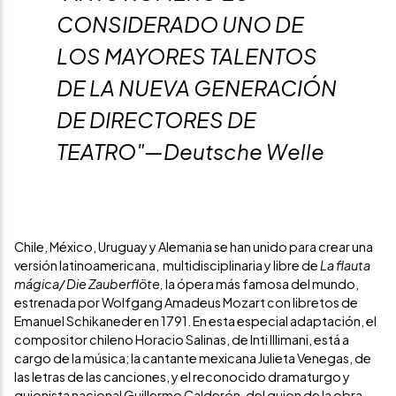
CONSIDERADO UNO DE
LOS MAYORES TALENTOS
DE LA NUEVA GENERACIÓN
DE DIRECTORES DE
TEATRO"—Deutsche Welle
Chile, México, Uruguay y Alemania se han unido para crear una
versión latinoamericana, multidisciplinaria y libre de
La flauta
mágica/ Die
Zauberflöte,
la ópera más famosa del mundo,
estrenada por Wolfgang Amadeus Mozart con libretos de
Emanuel Schikaneder en 1791. En esta especial adaptación, el
compositor chileno Horacio Salinas, de Inti Illimani, está a
cargo de la música; la cantante mexicana Julieta Venegas, de
las letras de las canciones, y el reconocido dramaturgo y
guionista nacional Guillermo Calderón, del guion de la obra.