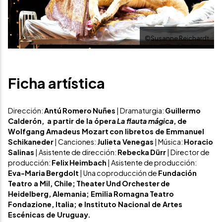
©Susanne Reichardt
Ficha artística
Dirección:
Antú
Romero
Nuñes
| Dramaturgia:
Guillermo
Calderón, a partir de la ópera
La flauta mágica
, de
Wolfgang Amadeus Mozart
con libretos de Emmanuel
Schikaneder
| Canciones:
Julieta Venegas
| Música:
Horacio
Salinas
| Asistente de dirección:
Rebecka
Dürr
| Director de
producción:
Felix
Heimbach
| Asistente de producción:
Eva-Maria
Bergdolt
| Una coproducción de
Fundación
Teatro a Mil, Chile;
Theater
Und
Orchester
de
Heidelberg, Alemania; Emilia
Romagna
Teatro
Fondazione, Italia; e Instituto Nacional de Artes
Escénicas de Uruguay.