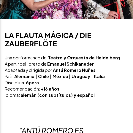
LA FLAUTA MÁGICA / DIE
ZAUBERFLÖTE
Una performance del
Teatro y Orquesta de Heidelberg
A partir del libreto de
Emanuel
Schikaneder
Adaptada y dirigida por
Antú
Romero
Nuñes
País:
Alemania | Chile | México
| Uruguay | Italia
Disciplina:
ópera
Recomendación:
+16 años
Idioma:
alemán (con subtítulos) y español
"ANTÚ ROMERO ES