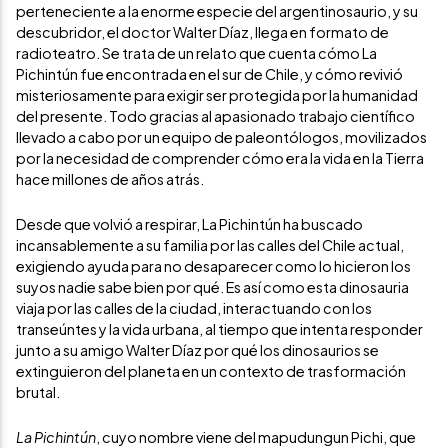
perteneciente a la enorme especie del argentinosaurio, y su
descubridor, el doctor Walter Díaz, llega en formato de
radioteatro. Se trata de un relato que cuenta cómo La
Pichintún fue encontrada en el sur de Chile, y cómo revivió
misteriosamente para exigir ser protegida por la humanidad
del presente. Todo gracias al apasionado trabajo científico
llevado a cabo por un equipo de paleontólogos, movilizados
por la necesidad de comprender cómo era la vida en la Tierra
hace millones de años atrás.
Desde que volvió a respirar, La Pichintún ha buscado
incansablemente a su familia por las calles del Chile actual,
exigiendo ayuda para no desaparecer como lo hicieron los
suyos nadie sabe bien por qué. Es así como esta dinosauria
viaja por las calles de la ciudad, interactuando con los
transeúntes y la vida urbana, al tiempo que intenta responder
junto a su amigo Walter Díaz por qué los dinosaurios se
extinguieron del planeta en un contexto de trasformación
brutal.
La Pichintún
, cuyo nombre viene del mapudungun Pichi, que