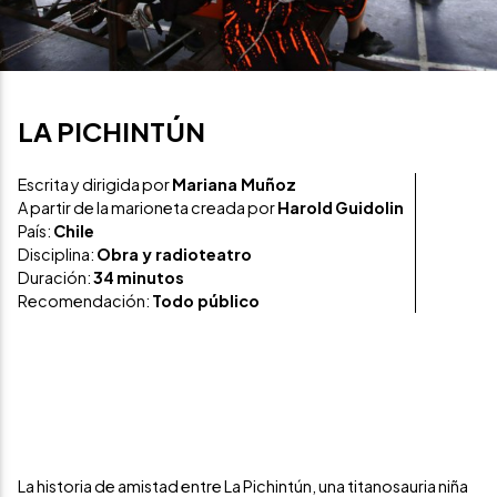
LA PICHINTÚN
Escrita y dirigida por
Mariana Muñoz
A partir de la marioneta creada por
Harold
Guidolin
País:
Chile
Disciplina:
Obra y radioteatro
Duración:
34
minutos
Recomendación:
Todo público
La historia de amistad entre La Pichintún, una titanosauria niña