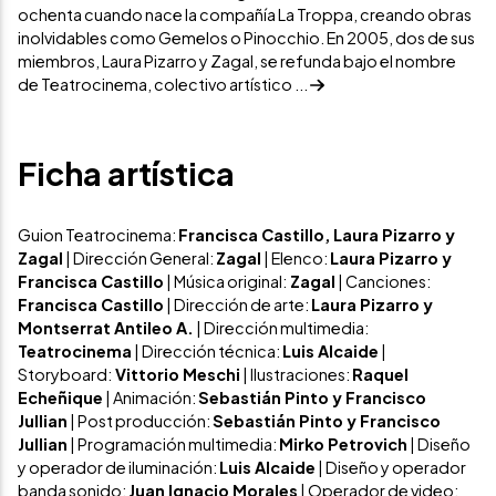
ochenta cuando nace la compañía La Troppa, creando obras
inolvidables como Gemelos o Pinocchio. En 2005, dos de sus
miembros, Laura Pizarro y Zagal, se refunda bajo el nombre
de Teatrocinema, colectivo artístico ...
Ficha artística
Guion Teatrocinema:
Francisca Castillo, Laura Pizarro y
Zagal
| Dirección General:
Zagal
| Elenco:
Laura Pizarro y
Francisca Castillo
| Música original:
Zagal
| Canciones:
Francisca Castillo
| Dirección de arte:
Laura Pizarro y
Montserrat Antileo A.
| Dirección multimedia:
Teatrocinema
| Dirección técnica:
Luis Alcaide
|
Storyboard:
Vittorio Meschi
| Ilustraciones:
Raquel
Echeñique
| Animación:
Sebastián Pinto y Francisco
Jullian
| Post producción:
Sebastián Pinto y Francisco
Jullian
| Programación multimedia:
Mirko Petrovich
| Diseño
y operador de iluminación:
Luis Alcaide
| Diseño y operador
banda sonido:
Juan Ignacio Morales
| Operador de video: