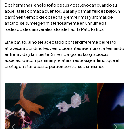
Dos hermanas, en el otoño de sus vidas, evocan cuando su
abuelita les contaba cuentos. Bailan y cantan felices bajo un
parrón en tiempo de cosecha, y entre rimas y aromas de
antaño, se sumergen misteriosamente en un humedal
rodeado de cañaverales, donde habita Pato Patito.
Este patito, al no ser aceptado por ser diferente del resto,
atravesará por difíciles y emocionantes aventuras, alternando
entre la vida y la muerte. Sin embargo, estas graciosas
abuelas, lo acompañarán y relatarán este viaje íntimo, que el
protagonista necesita para encontrarse a sí mismo.