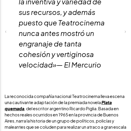
la inventiva y variedad de
sus recursos, y además
puesto que Teatrocinema
nunca antes mostró un
Previous
Ne
engranaje de tanta
cohesión y vertiginosa
velocidad»— El Mercurio
La reconocida compañía nacional Teatrocinema lleva escena
una cautivante adaptación de la premiada novela
Plata
quemada
,
del escritor argentino Ricardo Piglia. Basada en
hechos reales ocurridos en 1965 en la provincia de Buenos
Aires, narra la historia de un grupo de políticos, policías y
maleantes que se coluden para realizar un atraco a gran escala