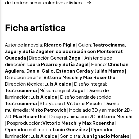
de Teatrocinema, colectivo artístico ...
Ficha artística
Autor de la novela:
Ricardo Piglia
| Guion:
Teatrocinema,
Zagal y Sofía Zagal
en colaboración con Montserrat
Quezada
| Dirección General:
Zagal
| Asistencia de
dirección:
Laura Pizarro y Sofía Zagal
| Elenco:
Christian
Aguilera, Daniel Gallo, Esteban Cerda y Julián Marras
|
Dirección de arte:
Vittorio Meschi y Max Rosenthal
|
Dirección técnica:
Luis Alcaide
| Diseño integral:
Teatrocinema
| Música original:
Zagal
| Diseño de
Iluminación:
Luis Alcaide
| Diseño banda de sonido:
Teatrocinema
| Storyboard:
Vittorio Meschi
| Diseño
multimedia:
Mirko Petrovich
| Modelado 3D y animación 2D-
3D:
Max Rosenthal
| Dibujo y animación 2D:
Vittorio Meschi
| Posproducción:
Vittorio Meschi y Max Rosenthal
|
Operador multimedia:
Lucio González
| Operador
iluminación:
Luis Alcaide
| Sonidista:
Juan Ignacio Morales
|