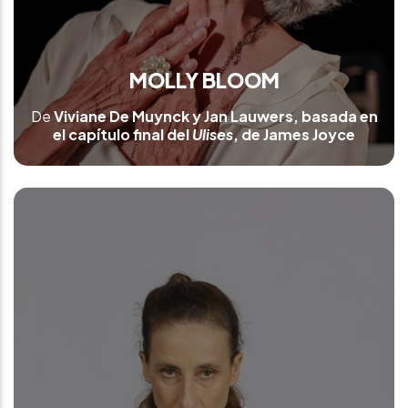
MOLLY BLOOM
De
Viviane De Muynck y Jan Lauwers, basada en
el capítulo final del
Ulises
, de James Joyce